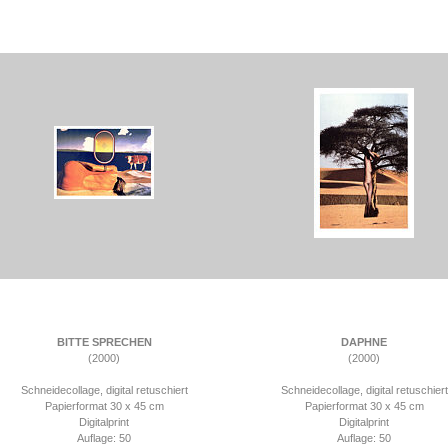
BITTE SPRECHEN
DAPHNE
(2000)
(2000)
Schneidecollage, digital retuschiert
Schneidecollage, digital retuschiert
Papierformat 30 x 45 cm
Papierformat 30 x 45 cm
Digitalprint
Digitalprint
Auflage: 50
Auflage: 50