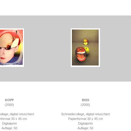
KOPF
BISS
(2000)
(2000)
lage, digital retuschiert
Schneidecollage, digital retuschiert
rformat 30 x 45 cm
Papierformat 30 x 45 cm
Digitalprint
Digitalprint
Auflage: 50
Auflage: 50