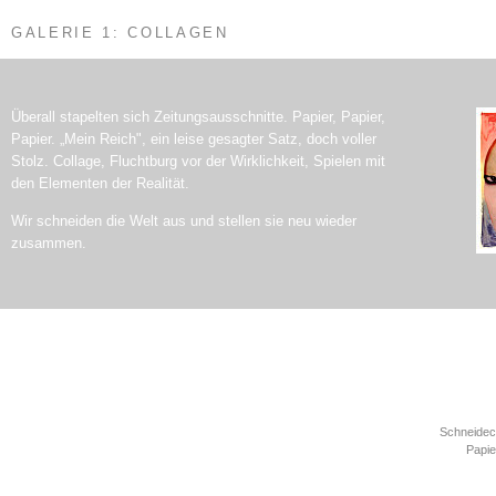
GALERIE 1: COLLAGEN
Überall stapelten sich Zeitungsausschnitte. Papier, Papier,
Papier. „Mein Reich", ein leise gesagter Satz, doch voller
Stolz. Collage, Fluchtburg vor der Wirklichkeit, Spielen mit
den Elementen der Realität.
Wir schneiden die Welt aus und stellen sie neu wieder
zusammen.
Schneidecol
Papie